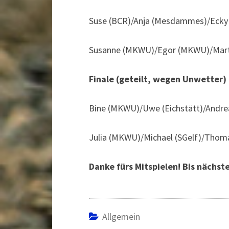
Suse (BCR)/Anja (Mesdammes)/Eck
Susanne (MKWU)/Egor (MKWU)/Marti
Finale (geteilt, wegen Unwetter)
Bine (MKWU)/Uwe (Eichstätt)/Andr
Julia (MKWU)/Michael (SGelf)/Tho
Danke fürs Mitspielen! Bis nächs
Allgemein