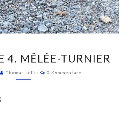
ERGEBNISSE
E 4. MÊLÉE-TURNIER
4.
MÊLÉE-
Kommentare
3
Thomas Jolitz
0 Kommentare
TURNIER
3