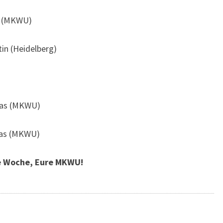
y (MKWU)
n (Heidelberg)
eas (MKWU)
mas (MKWU)
te Woche, Eure MKWU!