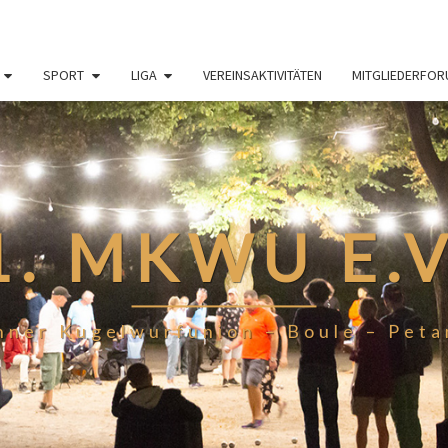
SPORT
LIGA
VEREINSAKTIVITÄTEN
MITGLIEDERFO
1. MKWU E.V
ner Kugelwurfunion – Boule – Petan